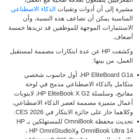
مشيرة إلى أن أدوات وتقنيات
الذكاء الاصطناعي
المناسبة يمكن أن تضاعف هذه النسبة، وأن
الاستثمارات الموجهة للموظفين قد تزيدها خمسة
أضعاف.
وكشفت HP عن عدة ابتكارات مصممة لمستقبل
العمل، من بينها:
HP EliteBoard G1a، أول حاسوب شخصي
متكامل بالذكاء الاصطناعي مدمج في لوحة
مفاتيح، وسلسلة HP EliteBook X G2، لابتوبات
أعمال متميزة مصممة لعصر الذكاء الاصطناعي،
وكلاهما حاز على جائزة الابتكار في CES 2026.
تحديث محفظة OmniBook للمستهلكين بـ HP
OmniBook Ultra 14 وHP OmniStudioX ،