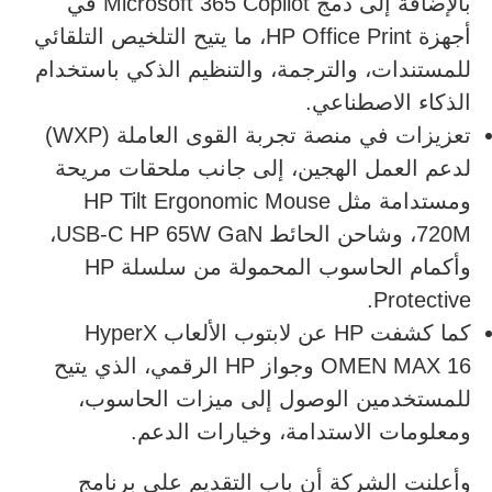
بالإضافة إلى دمج Microsoft 365 Copilot في
أجهزة HP Office Print، ما يتيح التلخيص التلقائي
للمستندات، والترجمة، والتنظيم الذكي باستخدام
الذكاء الاصطناعي.
تعزيزات في منصة تجربة القوى العاملة (WXP)
لدعم العمل الهجين، إلى جانب ملحقات مريحة
ومستدامة مثل HP Tilt Ergonomic Mouse
720M، وشاحن الحائط USB-C HP 65W GaN،
وأكمام الحاسوب المحمولة من سلسلة HP
Protective.
كما كشفت HP عن لابتوب الألعاب HyperX
OMEN MAX 16 وجواز HP الرقمي، الذي يتيح
للمستخدمين الوصول إلى ميزات الحاسوب،
ومعلومات الاستدامة، وخيارات الدعم.
وأعلنت الشركة أن باب التقديم على برنامج