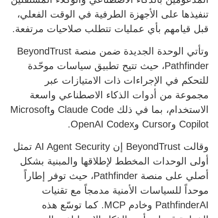
تنفيذها على الأجهزة الطرفية في الوقت الفعلي،
قبل قيامهم بأي عمليات تتطلب صلاحيات مرتفعة.
وتأتي الوحدة الجديدة ضمن منصة BeyondTrust
Pathfinder، حيث تتيح تطبيق سياسات موحّدة
للتحكم في الإجراءات ذات الامتيازات عبر
مجموعة من أدوات الذكاء الاصطناعي واسعة
الاستخدام، بما في ذلك Claude Code وMicrosoft
Copilot وCursor وOpenAI Codex.
وقالت BeyondTrust إن AI Agent Security تمثل
أولى الوحدات المخطط لإطلاقها والمبنية بشكل
أصلي على منصة Pathfinder، حيث توفر إطاراً
موحداً للسياسات الأمنية مدمجاً مع تقنيات
PathfinderAI وخادم MCP. كما توسّع هذه