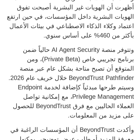
أظهرت أن الهويات غير البشرية أصبحت تفوق
الهويات البشرية داخل المؤسسات، في حين ارتفع
اعتماد وكلاء الذكاء الاصطناعي في بيئات الأعمال
بأكثر من 460% على أساس سنوي.
وتتوفر منصة AI Agent Security حالياً ضمن
برنامج تجريبي خاص (Private Beta)، ومن
المتوقع أن تصبح متاحة بشكل عام عبر منصة
BeyondTrust Pathfinder خلال خريف عام 2026.
وسيتم طرحها مبدئياً كإضافة لخدمة Endpoint
Privilege Management، مع إمكانية تواصل
العملاء الحاليين مع فرق BeyondTrust للحصول
على مزيد من المعلومات.
وأكدت BeyondTrust أن المؤسسات الراغبة في
معرفة المزيد أو طلب عرض توضيحي يمكنها