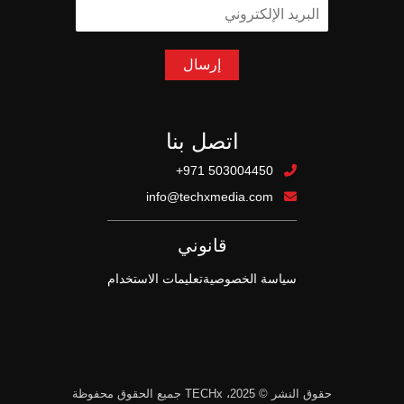
ا
س
ل
م
ب
*
ر
إرسال
ي
د
ا
ل
اتصل بنا
إ
ل
+971 503004450
ك
info@techxmedia.com
ت
ر
و
قانوني
ن
ي
سياسة الخصوصية
تعليمات الاستخدام
*
حقوق النشر © 2025، TECHx جميع الحقوق محفوظة