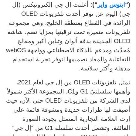
(“
ايتوس واير
“)
: أعلنت إل جي إلكترونيكس (إل
جي) اليوم عن توفر أحدث تلفزيونات OLED
الرائدة في القطاع بمنطقة الخليج، وهي مجموعة
تلفزيونات متميزة تمت ترقيتها بمزايا تضم: شاشة
OLED الجديدة بدقة ألوان وتباين أكبر ومعالج
مُحدّث ومدعم بالذكاء الاصطناعي وواجهة webOS
التفاعلية والمعاد تصميمها لتوفر تجربة استخدام
مذهلة وأكثر سلاسة.
تمثل تلفزيونات OLED من إل جي لعام 2021،
وأهمها سلسلتيّ G1 وC1، المجموعة الأكثر شمولاً
لدى الشركة من تلفزيونات OLED حتى الآن، حيث
أضيفت لها طرازات جديدة ومشوقة قائمة على
إرث العلامة التجارية المتمثل بجودة الصورة
الفائقة. وتشمل أحدث سلسلة G1 من “إل جي”