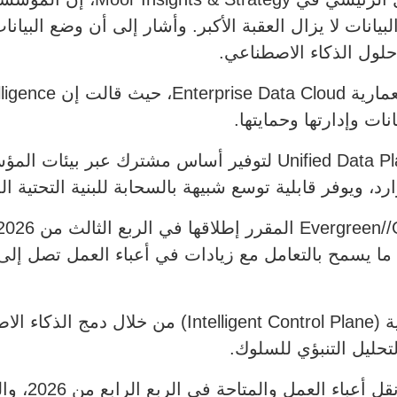
لبيانات لا يزال العقبة الأكبر. وأشار إلى أن وضع الب
حلول الذكاء الاصطناعي.
ات وإدارتها وحمايتها.
وأدخلت الشركة أيضاً تحسينات على Unified Data Plane لتوفير أ
د، ويوفر قابلية توسع شبيهة بالسحابة للبنية التحتية ال
كما وسّعت Everpure طبقة التحكم الذكية (ntrol Plane
لتحليل التنبؤي للسلوك.
وتشمل القدرات