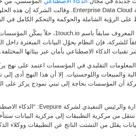
 جديدة في مجال
الذكاء الاصطناعي
Intelligence وإدخال تحسينات على منصة prise Data Cloud
ؤية الشاملة والحوكمة والتحكم الكامل في البيانات. وجاء ا
ويُعد نظام Everpure Data Intelligence، المعروف سا
ً للشركة، فإن النظام يحوّل البيانات المبعثرة داخل 
قنيات الذكاء الاصطناعي بأمان عبر بيئاتها المختلفة.
ذج تكنولوجيا المعلومات التقليدي في المؤسسات اعتمد على نه
 والمبيعات واللوجستيات. إلا أن هذا النهج أدى إلى ت
شركة أن المؤسسات بحاجة إلى تبني نموذج يركز على البيا
وقال تشارلز جينكارلو، رئيس مجلس الإدار
تنتقل من مركزية التطبيقات إلى مركزية البيانات ستت
انات يقلل من التشتت الناتج عن التطبيقات ووكلاء الذ