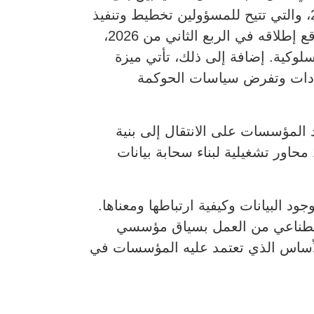
التخزين دون توقف. كما تشمل تنفيذ سير العمل عبر Copilot والمتاحة في الربع الثاني من 2026، والتي تتيح للمسؤولين تخطيط وتنفيذ
عمليات التخزين باستخدام اللغة الطبيعية. كذلك تشمل كشف الشذوذ السيبراني المحسن المتوقع إطلاقه في الربع الثاني من 2026،
كية. إضافة إلى ذلك، تأتي ميزة
2026، والتي تكتشف انحراف الإعدادات وتفرض سياسات الحوكمة
EDC Succes، وهو منهج تدريجي يساعد المؤسسات على الانتقال إلى بنية
تعتمد على البيانات. ويبدأ الإطار بتقييم جاهزية البنية التحتية والأمن، ثم يوجه المؤسسات عبر 10 محاور تشغيلية لبناء سحابة بيانات
ً وآمناً يوضح مكان وجود البيانات وكيفية ارتباطها ومعناها.
الاصطناعي من العمل بسياق مؤسسي
 الأساس الذي تعتمد عليه المؤسسات في