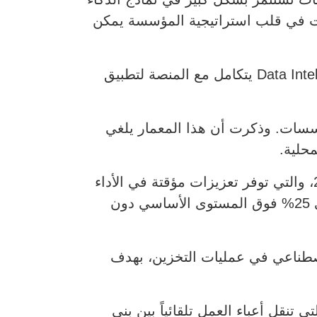
يانات في قلب استراتيجية المؤسسة يمكن
كما أعلنت Everpure عن تحديثات في معمارية Enterprise Data Cloud، حيث قالت إن Data Intelligence يتكامل مع المنصة لتطبيق
ساس مشترك عبر بيئات المؤسسات. وذكرت أن هذا المعمار يلغي
محلية.
ومن أبرز الإضافات ميزة Evergreen//One Overdrive المقرر إطلاقها في الربع الثالث من 2026، والتي توفر تعزيزات مؤقتة في الأداء
شبيهة بالسحابة لأنظمة التخزين المحلية، ما يسمح بالتعامل مع زيادات في أعباء العمل تصل إلى 25% فوق المستوى الأساسي دون
Intelligent Co) من خلال دمج الذكاء الاصطناعي في عمليات التخزين، بهدف
 الجديدة إعادة موازنة ونقل أعباء العمل والمتاحة في الربع الرابع من 2026، والتي تنقل أعباء العمل تلقائياً بين بنى