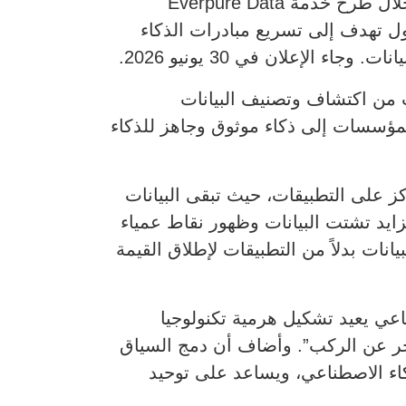
المؤسسي، من خلال طرح خدمة Everpure Data
Enter. وقالت الشركة إن هذه الحلول تهدف إلى تسريع مبادرات الذكاء
لإعلان في 30 يونيو 2026.
بقاً باسم 1touch.io، حلاً يمكّن المؤسسات من اكتشاف وتصنيف البيانات
المؤسسات إلى ذكاء موثوق وجاهز للذكاء
ج يركز على التطبيقات، حيث تبقى البيانات
زايد تشتت البيانات وظهور نقاط عمياء
نات بدلاً من التطبيقات لإطلاق القيمة
ة والرئيس التنفيذي لشركة Evepure: “الذكاء الاصطناعي يعيد تشكيل هرمية تكنولوجيا
أخر عن الركب”. وأضاف أن دمج السياق
كاء الاصطناعي، ويساعد على توحيد