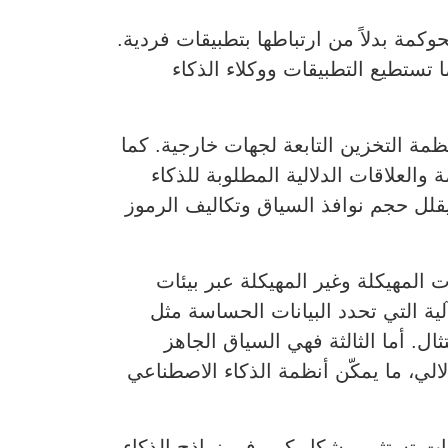
كمة بدلاً من ارتباطها بتطبيقات فردية.
 تستطيع التطبيقات ووكلاء الذكاء
Everpure Data Intellig عبر منصة Evepure والسحابات العامة وتطبيقات SaaS وأنظمة التخزين التابعة لجهات خارجية. كما
العلاقات الدلالية المطلوبة للذكاء
لل حجم نوافذ السياق وتكاليف الرموز
المهيكلة وغير المهيكلة عبر بيئات
SQL Se وOracle. والثانية هي الحوكمة الآلية التي تحدد البيانات الحساسة مثل
تبع مسار البيانات لدعم الامتثال. أما الثالثة فهي السياق الجاهز
لي، ما يمكّن أنظمة الذكاء الاصطناعي
المحلل الرئيسي في Moor Insights & Strategy، إن المؤسسات تستثمر بشكل كبير في نماذج الذكاء