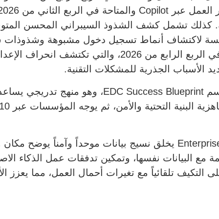
سسة لاكتشاف أنماط تسجيل دخول مشبوهة وشذوذات سلو
Fusion Compliance & Agentic Triage في الربع الرابع من 
د الأسباب الجذرية للمشكلات التقنية.
كما قدمت Everpure إطار عمل جديد باسم s Blueprint
ووفقاً للشركة، فإن نموذج Enterprise Data Cloud يخلق نسيج بيانات موحدا
مة مع البيانات نفسها، وتمكين تدفقات عمل الذكاء 
لى التكيف تلقائياً مع تغيرات أحمال العمل، مما يعزز