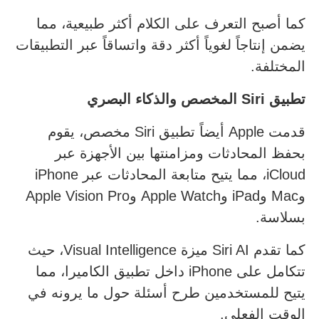
كما أصبح التعرف على الكلام أكثر طبيعية، مما
يضمن إنتاجاً لغوياً أكثر دقة واتساقاً عبر التطبيقات
المختلفة.
تطبيق
Siri
المخصص والذكاء البصري
قدمت Apple أيضاً تطبيق Siri مخصص، يقوم
بحفظ المحادثات ومزامنتها بين الأجهزة عبر
iCloud، مما يتيح متابعة المحادثات عبر iPhone
وMac وiPad وApple Watch وApple Vision Pro
بسلاسة.
كما تقدم Siri AI ميزة Visual Intelligence، حيث
تتكامل على iPhone داخل تطبيق الكاميرا، مما
يتيح للمستخدمين طرح أسئلة حول ما يرونه في
الوقت الفعلي.