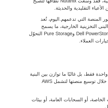
وبعد ستة عشر عامًا، واصلت الشركة تطورها استجابةً لواقع السوق. وبينما تظل HCI قوة أساسية، فقد وسّعت Nutanix نطاقها لتصبح
أعباء التقليدية والحديثة.
 المنصة التي تدعمهم.اليوم، تُعد
التحتية فائقة التقارب والبنى التخزينية الخارجية، ما يسمح
للعملاء بدمج استثماراتهم الحالية. وتعكس الشراكات مع مزوّدي حلول مثل Dell PowerFlex وDell PowerStore وPure Storage التحوّل
حدة فقط، بل غالبًا ما توازن بين البنية
التحتية المحلية (On-Premises) والعديد من السحابات العامة. وقد تبنّت Nutanix هذا الواقع من خلال توسيع منصتها لتشمل AWS
الخاصة، أو السحابات العامة، أو بيئات