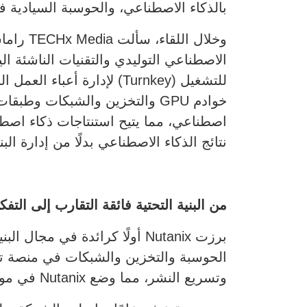
بالذكاء الاصطناعي، والحوسبة السيادية
وخلال اللقاء، سألت TECHx Media راماسوامي عن
للتشغيل (Turnkey) لإدارة
اصطناعي، مما يتيح استنتاجات ذكاء اصطن
نتائج الذكاء الاصطناعي بدلًا من إدارة البن
من البنية التحتية فائقة التقارب إلى التف
الحوسبة والتخزين والشبكات في منصة تشغ
وتسريع النشر، مما وضع Nutanix في موقع مميز كشركة ناشئة مبتكرة في وادي السيليكون.