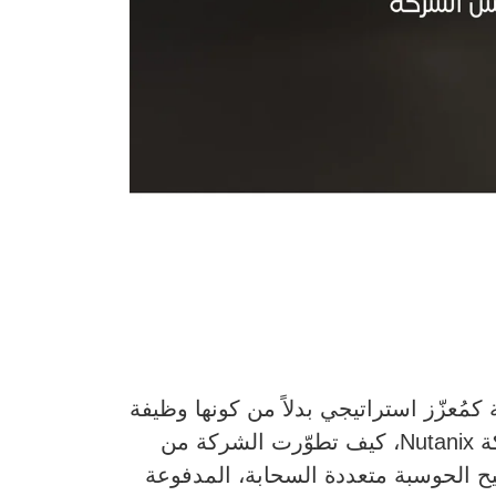
لتحتية كمُعزّز استراتيجي بدلاً من كونها وظيفة
خلفية. وخلال مائدة مستديرة إعلامية إقليمية، ناقش راجيف راماسوامي، الرئيس التنفيذي لشركة Nutanix، كيف تطوّرت الشركة من
Hyper-Converged Infrast) إلى منصة متكاملة تُتيح الحوسبة متعددة السحابة، المدفوعة