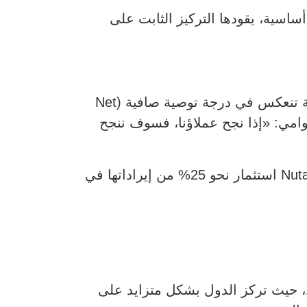
ى أربعة مبادئ أساسية، يقودها التركيز الثابت على
يُتوقع من كل موظف، بغض النظر عن دوره، أن يعطي الأولوية لتحقيق نتائج العملاء، وهي فلسفة تنعكس في درجة توصية صافية (Net
قال راماسوامي: «إذا نجح عملاؤنا، فسوف ننجح
تركز المبادئ الثلاثة الأخرى على التفكير بعيد المدى، والعمل الجماعي، والمساءلة. كما تعيد Nutanix استثمار نحو 25% من إيراداتها في
، حيث تركز الدول بشكل متزايد على