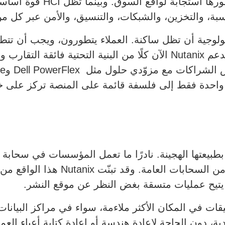
، والتخزين، والشبكات، والتنسيق، والأمن عبر كل من ال
لوجية أن تظل ساكنة. العملاء يتطورون، ويجب أن تتطور
المرونة مبدأً أساسيًا في عمل الشركة. تدعم Nutanix الآن كلًا من البنية 
بطبيعتها الهجينة. نادرًا ما تعمل المؤسسات في سحابة وا
ات في المكان الأكثر ملاءمة، سواء في مراكز البيانات 