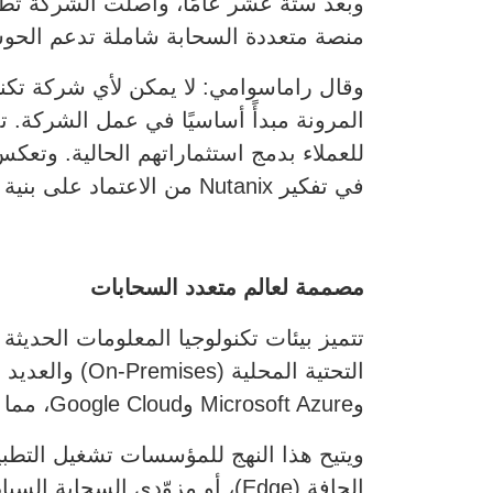
منصة متعددة السحابة شاملة تدعم الحوسبة
وقال راماسوامي: لا يمكن لأي شركة تكنو
في تفكير Nutanix من الاعتماد على بنية واحدة فقط إلى فلسفة قائمة على المنصة تركز على خيارات العملاء.
مصممة لعالم متعدد السحابات
تتميز بيئات تكنولوجيا المعلومات الحديثة 
وMicrosoft Azure وGoogle Cloud، مما يتيح عمليات متسقة بغض النظر عن موقع النشر.
ويتيح هذا النهج للمؤسسات تشغيل التطبيق
الحافة (Edge)، أو مزوّدي السحابة السيادية، دون الحاجة لإعادة هندسة أو إعادة كتابة أعباء العمل.