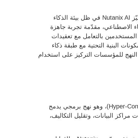
في Nutanix وما الذي يميّز Nutanix AI في ظل بيئة الذكاء
Nutanix  صُمّمت لتبسيط اعتماد الذكاء الاصطناعي، مقدّمة تجربة جاهزة
رين أو المستخدمين بالتعامل مع تعقيدات
ات البرمجيات بشكل منفصل، تقوم Nutanix بدمج جميع مكونات البنية التحتية مع طبقة ذكاء
ا النهج للمؤسسات التركيز على استخدام
برزت Nutanix أولًا كرائدة في مجال البنية التحتية فائقة التقارب (Hyper-Converged Infrastructure – HCI)، وهو نهج برمجي يدمج
مراكز البيانات، وتقليل التكاليف،