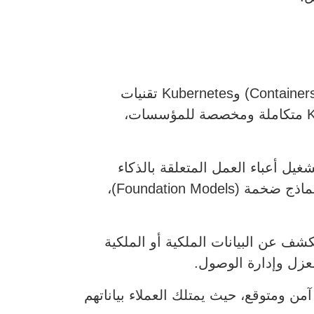
مع تحوّل التطبيقات بشكل متزايد إلى بيئات سحابية الأصل (Cloud-Native)، أصبحت الحاويات (Containers) وKubernetes تقنيات
أساسية. وقد استجابت Nutanix عبر Nutanix Kubernetes Platform، التي توفر بيئة Kubernetes متكاملة ومخصصة للمؤسسات،
ية نشر وتشغيل أعباء العمل المتعلقة بالذكاء
الاصطناعي بطريقة آمنة، وفعّالة من حيث التكلفة، وعلى نطاق واسع. بدلاً من التركيز على بناء نماذج ضخمة (Foundation Models)،
تكشف عن البيانات الملكية أو الملكية
عزل وإدارة الوصول.
ن ومتوقع، حيث يمتلك العملاء بياناتهم