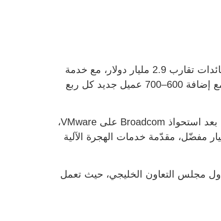
تترجم استراتيجية منصة Nutanix إلى نمو أعمال ملموس. وتتوقع الشركة إغلاق السنة المالية بعائدات تقارب 2.9 مليار دولار، مع خدمة
نحو 30,000 عميل حول العالم. ويعد نحو نصف أكبر 2,000 مؤسسة عالمية من عملاء Nutanix، مع إضافة 600–700 عميل جديد كل ربع
ويظل تحديث البنية التحتية محركًا رئيسيًا للنمو. فقد دفعت التحولات الأخيرة في السوق، لا سيما بعد استحواذ Broadcom على VMware،
لمؤسسات إلى إعادة تقييم استراتيجياتها في التمثيل الافتراضي. وبرزت Nutanix كخيار مفضّل، مقدّمة خدمات الهجرة الآلية
دول مجلس التعاون الخليجي، حيث تعمل