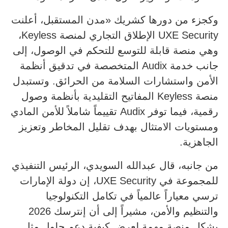
وكجزء من دورها كشريك «مدن المستقبل، أعلنت
UXE Security الإطلاق التجاري لمنصة Keyless،
وهي منصة قابلة للتوسع للتحكم في الوصول، إلى
جانب خدمة Audix المتخصصة في تدقيق أنظمة
الأمن واستشارات السلامة من الحرائق. وتستبدل
منصة Keyless المفاتيح التقليدية بأنظمة وصول
رقمية، فيما توفر Audix تقييماً شاملاً للأمن المادي
ومستويات الامتثال بهدف تقليل المخاطر وتعزيز
الجاهزية.
من جانبه، قال عبدالله السويدي، الرئيس التنفيذي
للمجموعة في UXE Security، إن دولة الإمارات
ترسي معياراً عالمياً في تكامل التكنولوجيا
والتنظيم والأمن، مشيراً إلى أن إنترسك 2026
يشكل منصة مهمة لعرض كيفية دعم حلول مثل