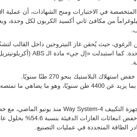
 TÜV Rheinland العالمية المتخصصة في الاختبارات ومنح الشهادات، أن
خفض انبعاثات الكربون إلى 14.85 كيلوغراماً من مكافئ ثاني أكسيد الكربو
ف.
حقن الرغوي، حيث يُحقن غاز النيتروجين داخل القالب لتش
ة.
لاك البلاستيك بنحو 270 طنًا سنويًا.
وبدأت الشركة تطبيق هذه التقنية على أجهزة التكيي
ر الطاقة المتجددة في عمليات التصنيع.