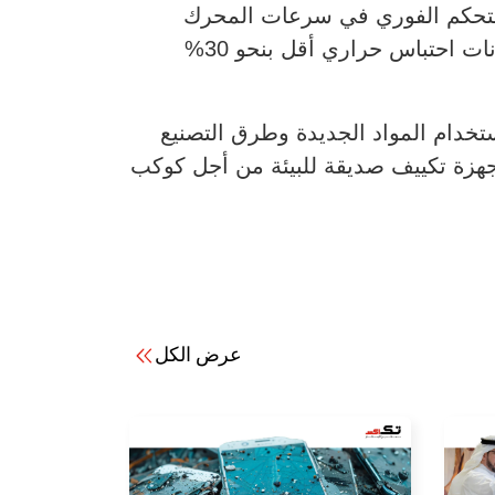
نولوجيا المحرك العاكس للتحكم الفوري في سرعات المحرك
والضاغط لتقليل هدر الطاقة، إضافة إلى تطويرها مبرد إنفرتر حلزوني يعمل بمبرد R32 ذي إمكانات احتباس حراري أقل بنحو 30%
خدام المواد الجديدة وطرق التصنيع
 أجهزة تكييف صديقة للبيئة من أجل كوكب
عرض الكل