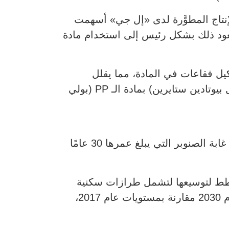
 عملية الإنتاج المطوَّرة لدى «إل جي» أسهمت
ن لكل وحدة، ويعود ذلك بشكل رئيس إلى استخدام مادة
كيل فقاعات في المادة، مما يقلل
استهلاك البلاستيك بنحو 900 غرام لكل وحدة. كما استبدلت «إل جي» مادة الـ ABS (أكريلونيتريل بيوتادين ستايرين) بمادة الـ PP (بولي
من المتوقع أن تنخفض انبعاثات الكربون بما يزيد عن 4400 طن سنويًا، وهو ما يضاهي ما تمتصه غابة الصنوبر التي يبلغ عمرها 30 عامًا
ف 4-Way System منذ يونيو الماضي، مع خطط لتوسيعها لتشمل طرازات سكنية
وتجارية أخرى. كما تهدف «إل جي» إلى خفض انبعاثات الغازات الدفيئة بنسبة 54.6% بحلول عام 2030 مقارنة بمستويات عام 2017،