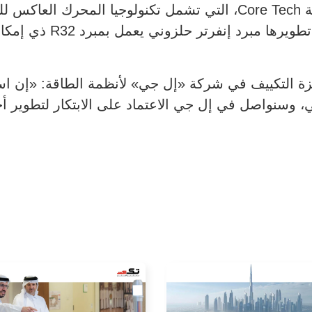
وتستند الشركة كذلك إلى تقنيتها الحصرية Core Tech، التي تشمل تك
ة التكييف في شركة «إل جي» لأنظمة الطاقة: «إن است
لبيئي، وسنواصل في إل جي الاعتماد على الابتكار لتطوير