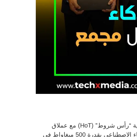
أعلنت شركة خزنة داتا سنترز، المزود الرائد للبنية التحتية الرقمية فائقة القدرة، عن توقيع اتفاقية “رأس شروط” (HoT) مع عملاق
الطاقة الإيطالي “إيني” (Eni) لتأسيس مشروع مشترك يهدف إلى تطوير حرم بيانات متقدم للذكاء الاصطناعي بقدرة 500 ميغاواط في