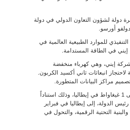
رة دولة لشؤون التعاون الدولي في دولة
دولفو أورسو.
تنفيذي للموارد الطبيعية العالمية في
إيني في الطاقة المستدامة.
باستخدام طاقة “بلو باور” (Blue Power) المقدّمة من شركة إيني، وهي كهرباء منخفضة
ية الكفاءة بتقنية الدورة المركبة (CCGT)، مزوّدة بأنظمة لاحتجاز انبعاثات ثاني أكسيد الكربون.
صميم مراكز البيانات المتطورة.
وتُعد الاتفاقية خطوة محورية ضمن برنامج أوسع لإنشاء سعة تكنولوجيا معلومات إجمالية تصل إلى 1 غيغاواط في إيطاليا، وذلك استناداً
ئيس الدولة، إلى إيطاليا في فبراير
والبنية التحتية الرقمية، والتحول في