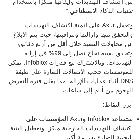
من اكتشاف التهديدات وإيقافها مبكرًا باستخدام
تقنيات الذكاء الاصطناعي.”
وتعمل Axur على أتمتة اكتشاف التهديدات
والتحقق منها وإزالتها ومراقبتها، حيث يتم الإبلاغ
عن محاولات التصيد خلال أقل من أربع دقائق،
وتحقق نسبة نجاح تصل إلى 99% في إزالة
التهديدات. وبالاشتراك مع قدرات Infoblox، يمكن
للمؤسسات حجب الاتصالات الضارة على طبقة
DNS أثناء عمليات الإزالة، مما يقلل فترة التعرض
للهجوم من أيام إلى ساعات.
أبرز النقاط:
ستساعد Infoblox وAxur المؤسسات على
اكتشاف التهديدات الخارجية مبكرًا وتعطيل البنية
التحتية الضارة بسرعة أكبر.