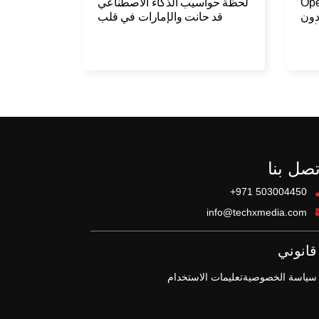
اعي من OpenAI
لحظة حواسيب الذكاء الاصطناعي
 دون
قد حانت والإمارات في قلب
أيام
التحول
تصل بنا
+971 503004450
info@techxmedia.com
قانوني
سياسة الخصوصية
تعليمات الاستخدام