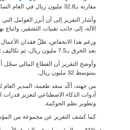
مقارنة بـ32.8 مليون ريال في العام السابق.
وأشار التقرير إلى أن أبرز العوامل الت
الآلة، إلى جانب تقنيات التشفير، واتباع نهج DevSecOps في تطوير البرمج
بعد الخرق بـ7.5 مليون ريال، ثم تكاليف الكشف والتصعيد بـ6.55 مليون ريال، وتكاليف الإشعارات بـ1.32 مليون ريال.
بمتوسط 32 مليون ريال.
من جهته، أكّد سعد طعمة، المدير العام ل
أدوات الذكاء الاصطناعي لتعزيز قدرات ا
وتطوير نظم الحوكمة.
كما كشف التقرير عن مجموعة من المؤشر