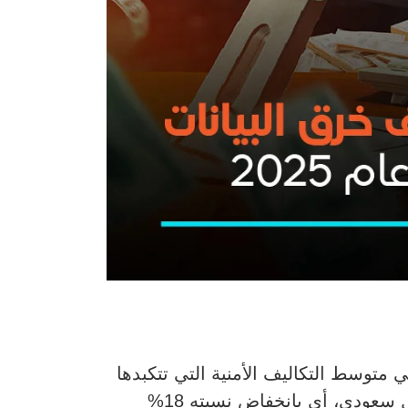
انات لعام 2025 عن تراجع ملحوظ في متوسط التكاليف الأمنية التي تتكبدها
. ووفقًا للتقرير، انخفض متوسط التكلفة إلى 27 مليون ريال سعودي، أي بانخفاض نسبته 18%