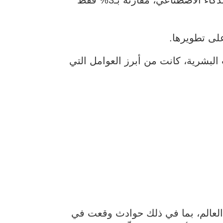
لأشياء والتقنيات التشغيلية (IoT/OT)، ونقص الكفاءات البشرية، كانت من أبرز العوامل التي
“بونيمون”، وشمل تحليلاً لأكثر من 600 خرق أمني حول العالم، بما في ذلك حوادث وقعت في