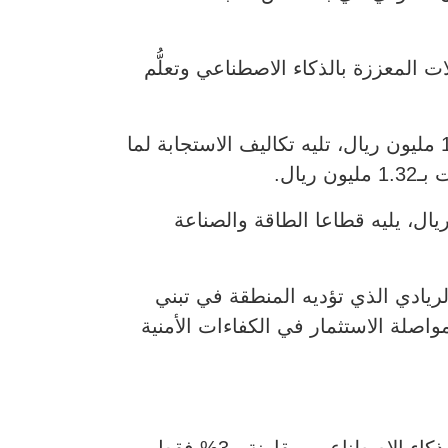
المعززة بالذكاء الاصطناعي وتعلُّم
ورغم هذا الانخفاض، ظلّ فقدان الأعمال يشكل البند الأكبر من بنود التكاليف، بمتوسط بلغ 11.63 مليون ريال، تليه تكاليف الاستجابة لما
ع المالي سجّل أعلى متوسط لتكاليف الخروقات، حيث بلغت 34 مليون ريال، يليه قطاعا الطاقة والصناعة
ريادي الذي تؤديه المنطقة في تبني
اصلة الاستثمار في الكفاءات الأمنية
41% من المؤسسات في الشرق الأوسط تستخدم ضوابط وصول لحماية أنظمتها القائمة على الذكاء الاصطناعي، مقارنة بـ3% فقط