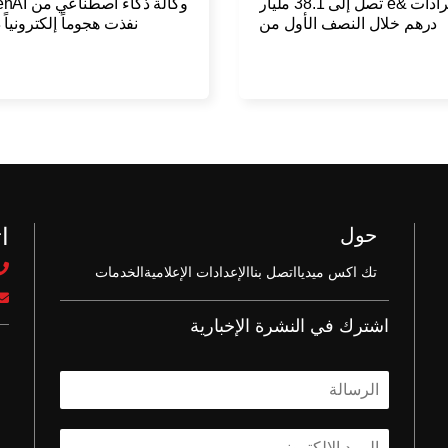
إيرادات &e تصل إلى 38.1 مليار
وكالة ذكاء اصطن
درهم خلال النصف الأول من
نفذت هجوماً إلكترونياً
2026
اكتشافها لعدة 
ا
حول
تك اكس ميديا
اتصل بنا
الإعدادات الإعلامية
الخدمات
اشترك في النشرة الإخبارية
ا
ل
ا
ا
س