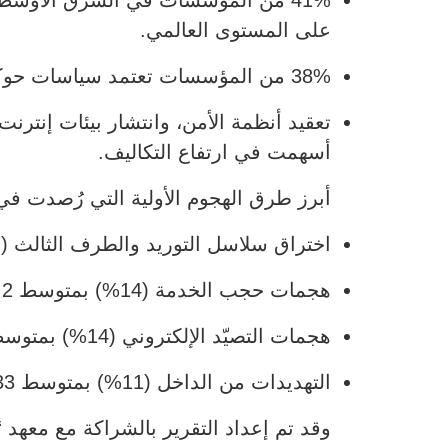
على المستوى العالمي.
38% من المؤسسات تعتمد سياسات حوكمة رسمية للذكاء الاصطناعي، فيما تعمل 24% أخرى على تطويرها.
أسهمت في ارتفاع التكاليف.
أبرز طرق الهجوم الأولية التي رُصدت في عام 2025
اختراق سلاسل التوريد والطرف الثالث (17%) بمتوسط تكلفة 29.6 مليون ريال
هجمات حجب الخدمة (14%) بمتوسط 27.2 مليون ريال
هجمات التصيّد الإلكتروني (14%) بمتوسط 28 مليون ريال
التهديدات من الداخل (11%) بمتوسط 33 مليون ريال