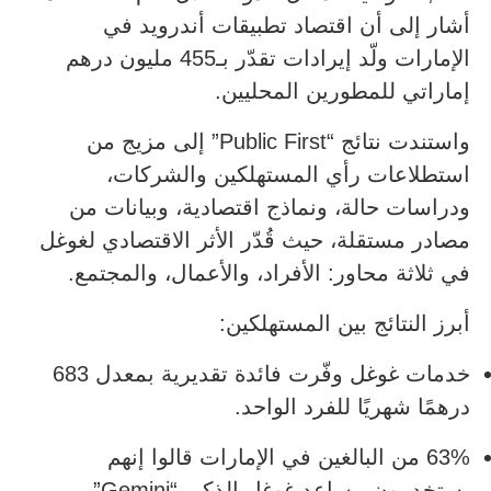
أشار إلى أن اقتصاد تطبيقات أندرويد في
الإمارات ولّد إيرادات تقدّر بـ455 مليون درهم
إماراتي للمطورين المحليين.
واستندت نتائج “Public First” إلى مزيج من
استطلاعات رأي المستهلكين والشركات،
ودراسات حالة، ونماذج اقتصادية، وبيانات من
مصادر مستقلة، حيث قُدّر الأثر الاقتصادي لغوغل
في ثلاثة محاور: الأفراد، والأعمال، والمجتمع.
أبرز النتائج بين المستهلكين:
خدمات غوغل وفّرت فائدة تقديرية بمعدل 683
درهمًا شهريًا للفرد الواحد.
63% من البالغين في الإمارات قالوا إنهم
يستخدمون مساعد غوغل الذكي “Gemini”.