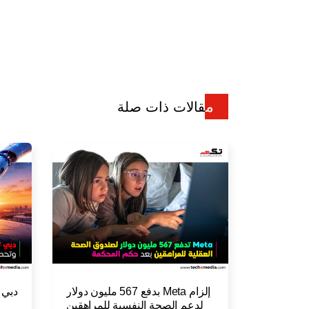
مقالات ذات صلة
إلزام Meta بدفع 567 مليون دولار
دبي 
لدعم الصحة النفسية للمراهقين