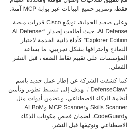
فقط، وتمرير جميع البيانات عبر بوابة MCP آمنة.
وعلى صعيد الحماية، توسّع Cisco قدرات منصة
AI Defense، حيث أطلقت إصدار “AI Defense:
Explorer Edition” كأداة ذاتية الخدمة لاختبار
النماذج واختراقها بشكل تجريبي، ما يساعد
المؤسسات على تقييم نقاط الضعف قبل النشر
الفعلي.
كما كشفت الشركة عن إطار عمل جديد باسم
“DefenseClaw”، يهدف إلى تبسيط تطوير وتأمين
أنظمة الذكاء الاصطناعي، ويتضمن أدوات مثل
Skills Scanner وMCP Scanner وAI BoM
وCodeGuard، لضمان فحص مكونات الذكاء
الاصطناعي وتوثيقها قبل النشر.