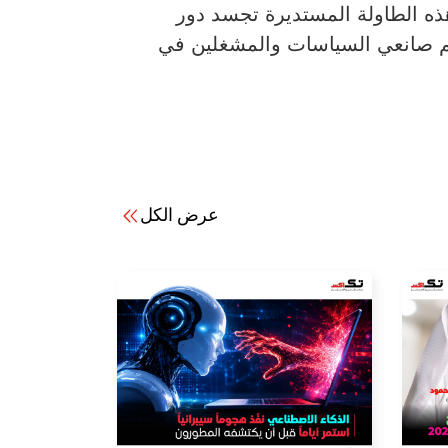
شان إسحاق، مدير عرض Intersec لدى Messe Frankfurt Middle East، أن هذه الطاولة المستديرة تجسد دور
عم صانعي السياسات والمشغلين في
عرض الكل