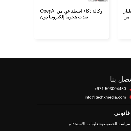
&e تصل إلى 38.1 مليار
وكالة ذكاء اصطناعي من OpenAI
 من
نفذت هجوماً إلكترونياً دون
20
اكتشافها لعدة أيام
تصل بنا
+971 503004450
info@techxmedia.com
قانوني
سياسة الخصوصية
تعليمات الاستخدام