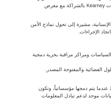
البحري المبني على الاستخبارات لحدود الخليج، واستضافتها شركة الاستشارات Kearney بالشراكة مع معرض
لإنسانية، مشيرة إلى تحول نماذج الأمن
تخاذ الإجراءات.
ومة بوحدات تنسيق السياسات ومراكز مراقبة بحرية دمجية
لول الفضائية والمفتوحة المصدر.
 إلى أن “الاستخبارات تؤثر فقط عندما يتم دمجها مؤسساتياً، وتكون
بيانات موحد لدعم تبادل المعلومات