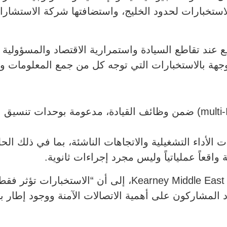
 عند تقاطع السيادة واستمرارية الاقتصاد والمسؤولية ا
موجهة بالاستخبارات التي توجه كل من جمع المعلومات وا
دمج فرق مهام متعددة الاختصاصات (multi-INT) ضمن وظائف القيادة، مدع
الأداء التشغيلية والاتجاهات الناشئة، بما في ذلك الح
ة واقعاً عملياتياً وليس مجرد إجراءات ثانوية.
وأشار أنكيت غاندي، شريك في Kearney Middle East & Africa،
دد المشاركون على أهمية الاتصالات الآمنة ووجود إطار 