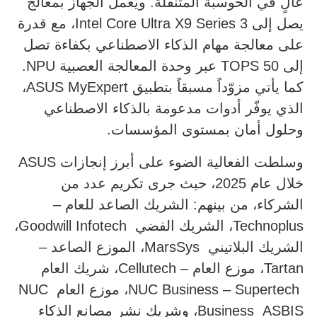
عالٍ في الحوسبة المتنقلة. ويعمل الجهاز بمعالج
يصل إلى Intel Core Ultra X9 Series 3، مع قدرة
على معالجة مهام الذكاء الاصطناعي بكفاءة تصل
إلى 50 TOPS عبر وحدة المعالجة العصبية NPU.
كما يأتي مزوّداً مسبقاً بتطبيق ASUS MyExpert،
الذي يوفّر أدوات مدعومة بالذكاء الاصطناعي
وحلول أمان بمستوى المؤسسات.
وسلطت الفعالية الضوء على أبرز إنجازات ASUS
خلال عام 2025، حيث جرى تكريم عدد من
الشركاء، من بينهم: الشريك الصاعد للعام –
Technoplus، الشريك الفضي Goodwill Infotech،
الشريك البلاتيني MarsSys، الموزع الصاعد –
Tartan، موزع العام – Cellutech، شريك العام
NUC Business – Supertech، موزع العام NUC
Business ASBIS، وشريك نشر مصانع الذكاء