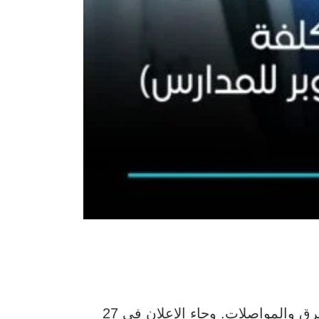
for Schools) في دبي بالتعاون مع هيئة الطرق والمواصلات. وجاء الإعلان في 27