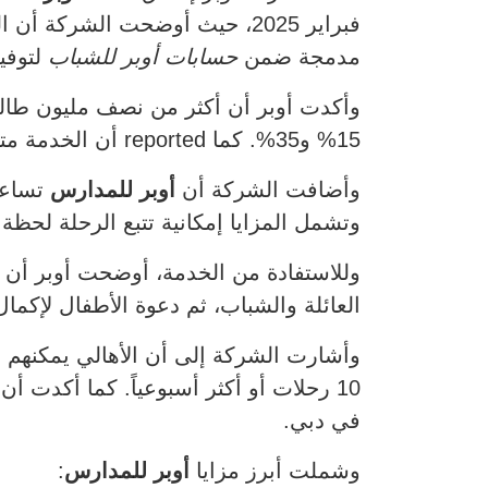
مدمجة ضمن
حسابات أوبر للشباب
لتوفي
15% و35%. كما reported أن الخدمة متاحة بين الساعة 6 صباحاً و6 مساءً، بما يتوافق مع ساعات الدوام المدرسي المعتادة.
وأضافت الشركة أن
أوبر للمدارس
تساعد 
وتشمل المزايا إمكانية تتبع الرحلة لحظ
وللاستفادة من الخدمة، أوضحت أوبر أن 
العائلة والشباب، ثم دعوة الأطفال لإك
10 رحلات أو أكثر أسبوعياً. كما أكدت 
في دبي.
وشملت أبرز مزايا
أوبر للمدارس
: