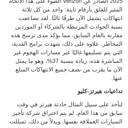
2025 الصادر عن Verizon الضوء على هذا الاتجاه
المثير للقلق بأرقام ثابتة: واحد من كل ثلاثة
انتهاكات يشمل الآن طرفًا ثالثًا. لقد تضاعفت
نسبة الحوادث المرتبطة بالشركاء أو الموردين
مقارنة بالعام السابق، مما يؤكد مدى ترسخ هذه
المخاطر. علاوة على ذلك، شهدت برامج الفدية،
التي يتم تسليمها غالبًا عبر مسارات الهجوم غير
المباشرة هذه، زيادة بنسبة 37%، وهو ما يمثل
الآن ما يقرب من نصف جميع الانتهاكات المبلغ
عنها.
تداعيات هيرتز-كليو
لنأخذ على سبيل المثال حادثة هيرتز في وقت
سابق من هذا العام. لم يتم اختراق شركة تأجير
السيارات العملاقة نفسها. وبدلاً من ذلك، تسللت