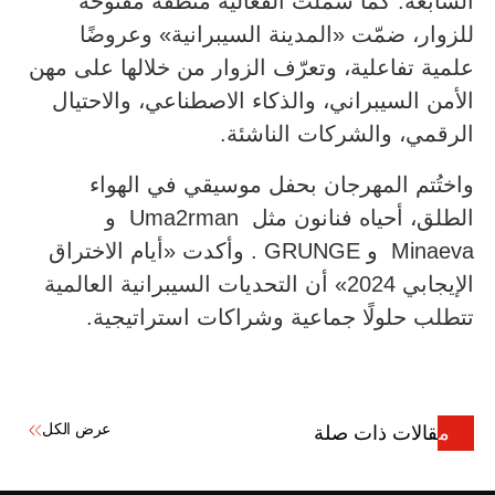
السابعة. كما شملت الفعالية منطقة مفتوحة
للزوار، ضمّت «المدينة السيبرانية» وعروضًا
علمية تفاعلية، وتعرّف الزوار من خلالها على مهن
الأمن السيبراني، والذكاء الاصطناعي، والاحتيال
الرقمي، والشركات الناشئة.
واختُتم المهرجان بحفل موسيقي في الهواء
الطلق، أحياه فنانون مثل Uma2rman و
Minaeva و GRUNGE . وأكدت «أيام الاختراق
الإيجابي 2024» أن التحديات السيبرانية العالمية
تتطلب حلولًا جماعية وشراكات استراتيجية.
عرض الكل
مقالات ذات صلة