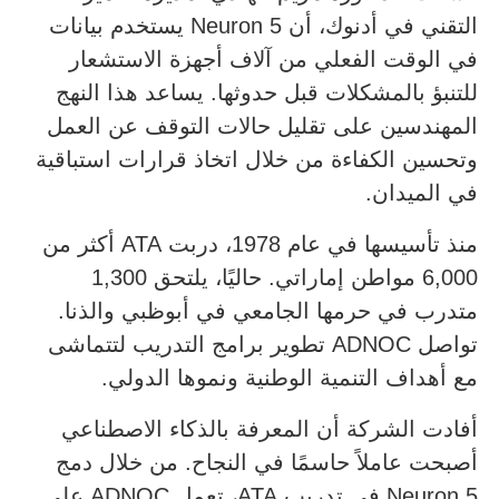
التقني في أدنوك، أن Neuron 5 يستخدم بيانات
في الوقت الفعلي من آلاف أجهزة الاستشعار
للتنبؤ بالمشكلات قبل حدوثها. يساعد هذا النهج
المهندسين على تقليل حالات التوقف عن العمل
وتحسين الكفاءة من خلال اتخاذ قرارات استباقية
في الميدان.
منذ تأسيسها في عام 1978، دربت ATA أكثر من
6,000 مواطن إماراتي. حاليًا، يلتحق 1,300
متدرب في حرمها الجامعي في أبوظبي والذنا.
تواصل ADNOC تطوير برامج التدريب لتتماشى
مع أهداف التنمية الوطنية ونموها الدولي.
أفادت الشركة أن المعرفة بالذكاء الاصطناعي
أصبحت عاملاً حاسمًا في النجاح. من خلال دمج
Neuron 5 في تدريب ATA، تعمل ADNOC على