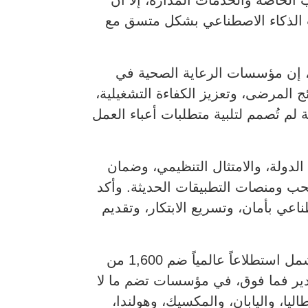
 الخاصة والخدمات المُدارة، إلا أن
ات الذكاء الاصطناعي بشكل متسق مع
من جانبه، قال عاصم الأخكر، مدير مبيعات القطاع الحكومي لمنطقة جنوب الخليج في Nutanix، إن مؤسسات الرعاية الصحية في
ج المرضى، وتعزيز الكفاءة التشغيلية،
 لم تُصمم لتلبية متطلبات أعباء العمل
دولة، والامتثال التنظيمي، وضمان
سحب ومنصات التطبيقات الحديثة. وأكد
عي بأمان، وتسريع الابتكار، وتقديم
وأُجري هذا البحث بواسطة Wakefield Research خلال شهر نوفمبر 2025 نيابة عن Nutanix، وشمل استطلاعاً عالمياً ضم 1,600 من
مدير فما فوق، في مؤسسات تضم ما لا
إيطاليا، واليابان، والمكسيك، وهولندا،