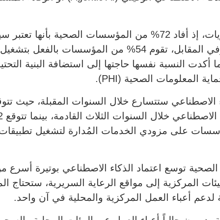
كما برزت سيادة البيانات كأحد أهم الأولويات، إذ أفاد 72% من المؤسسات
قصوى عند اتخاذ قرارات البنية التحتية. وفي المقابل، تقوم 54
أكدت النسبة نفسها حاجتها إلى استضافة البنية التحتية
ة المعلومات الصحية (PHI).
الي، تعتمد 63% من المؤسسات على مزودي الخدمات المُدارة لتشغيل 
صحية توسع اعتماد الذكاء الاصطناعي بوتيرة أسرع من ت
بيئات المركزية إلى مواقع الرعاية السريرية، ستحتاج 
 لدعم أعباء العمل المركزية والمحلية في آن واحد.