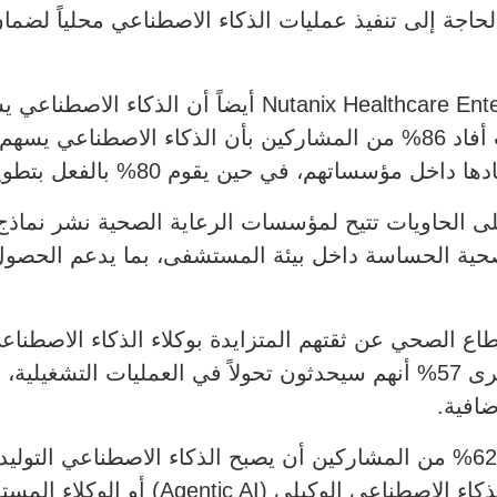
 ما يفرض الحاجة إلى تنفيذ عمليات الذكاء الاصطناعي محلياً ل
وكشف تقرير anix Healthcare Enterprise Cloud Index 2026
الحاويات في قطاع الرعاية الصحية، حيث أفاد 86% من المشاركين بأن الذك
لى الحاويات تتيح لمؤسسات الرعاية الصحية نشر نماذج
صحية الحساسة داخل بيئة المستشفى، بما يدعم الحصول 
افية.
وعلى صعيد التوجهات المستقبلية، يتوقع 62% من المشاركين أن يصبح الذكاء ا