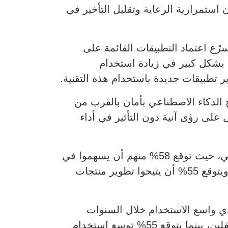
ضمان استمرارية الرعاية وتقليل التأخير في
Nut أيضاً أن الذكاء الاصطناعي يسرّع اعتماد التطبيقات القائمة على
اء الاصطناعي يسهم بشكل كبير في زيادة استخدام
 الذكاء الاصطناعي بأمان بالقرب من
على رؤى آنية دون التأثير في أداء
وأعرب مسؤولو تقنية المعلومات في القطاع الصحي عن ثقتهم المتزايدة بوكلاء الذكاء الاصطناعي، حيث توقع 58% منهم أن يسهموا في
تعزيز الإنتاجية والكفاءة التشغيلية، بينما يرى 57% أنهم سيحدثون تحولاً في العمليات التشغيلية، ويتوقع 55% أن يتيحوا تطوير منتجات
لاصطناعي التوليدي واسع الاستخدام خلال السنوات
الثلاث المقبلة، فيما يعتزم 57% اعتماد الذكاء الاصطناعي الوكيلي (Agentic AI) أو الوكلاء المستقلين، بينما يتوقع 55% توسع استخدام