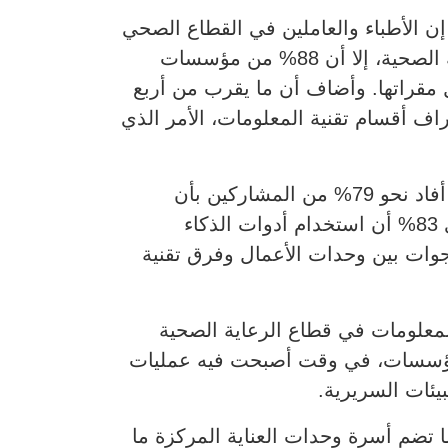
 سامي زغلامي، نائب الرئيس الأول لمنطقة أوروبا والشرق الأوسط وإفريقيا في Nutanix، إن الأطباء والعاملين في القطاع الصحي
يتجهون بشكل متزايد إلى استخدام الذكاء الاصطناعي لإيمانهم بقدرته على تحسين جودة الرعاية الصحية، إلا أن 88% من مؤسسات
خل مقراتها. وأضاف أن ما يقرب من أربع
 أقسام تقنية المعلومات، الأمر الذي
وبيّن التقرير أن ظاهرة “الذكاء الاصطناعي غير الخاضع للإشراف” أصبحت واسعة الانتشار، حيث أفاد نحو 79% من المشاركين بأن
موظفين خارج إدارات تقنية المعلومات يقومون بتنفيذ تطبيقات أو وكلاء ذكاء اصطناعي. كما يرى 83% أن استخدام أدوات الذكاء
وات بين وحدات الأعمال وفرق تقنية
 إذ أوضح التقرير أن 88% من مسؤولي تقنية المعلومات في قطاع الرعاية الصحية
 المؤسسات، في وقت أصبحت فيه عمليات
بيئات السريرية.
7 تيرابايت من البيانات سنوياً، فيما تضم أسرة وحدات العناية المركزة ما