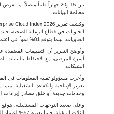
بين 15 و20 جهازاً طبياً متصلاً،
معالجة البيانات.
الحاويات، بينما يتوقع 81% نمواً في اعتمادها داخل مؤسساتهم، في حين يقوم 80% بالفعل بتطوير تطبيقات جديدة باستخدام هذه التقنية.
وأوضح التقرير أن التطبيقات المعتمدة ع
أسرة المرضى، مع الاحتفاظ بالبيانات ال
الشبكات.
وخدمات جديدة أو خلق مصادر إيرادات إض