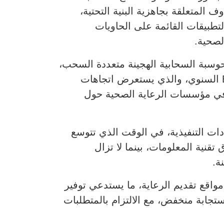
 المتعلقة بجاهزية البنية التحتية،
خاضع لإشراف أقسام تقنية المعلومات (Shadow AI)، واعتماد التطبيقات القائمة على الحاويات
الرمز: NTNX)، المتخصصة في حلول الحوسبة السحابية الهجينة متعددة السحب،
النسخة الخاصة بقطاع الرعاية الصحية من الإصدار الثامن لتقرير Enterprise Cloud Index (ECI) السنوي، والذي يستعرض اتجاهات
ات في مؤسسات الرعاية الصحية حول
دات التنفيذية، في الوقت الذي تتوسع
نية المعلومات، بينما لا تزال
ة.
7% من بيانات الرعاية الصحية في مواقع تقديم الرعاية، ما يستدعي توفير
ستجابة منخفض، مع الالتزام بالمتطلبات