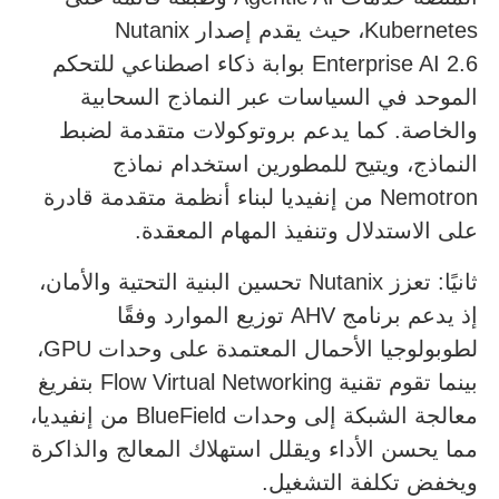
Kubernetes، حيث يقدم إصدار Nutanix
Enterprise AI 2.6 بوابة ذكاء اصطناعي للتحكم
الموحد في السياسات عبر النماذج السحابية
والخاصة. كما يدعم بروتوكولات متقدمة لضبط
النماذج، ويتيح للمطورين استخدام نماذج
Nemotron من إنفيديا لبناء أنظمة متقدمة قادرة
على الاستدلال وتنفيذ المهام المعقدة.
ثانيًا: تعزز Nutanix تحسين البنية التحتية والأمان،
إذ يدعم برنامج AHV توزيع الموارد وفقًا
لطوبولوجيا الأحمال المعتمدة على وحدات GPU،
بينما تقوم تقنية Flow Virtual Networking بتفريغ
معالجة الشبكة إلى وحدات BlueField من إنفيديا،
مما يحسن الأداء ويقلل استهلاك المعالج والذاكرة
ويخفض تكلفة التشغيل.