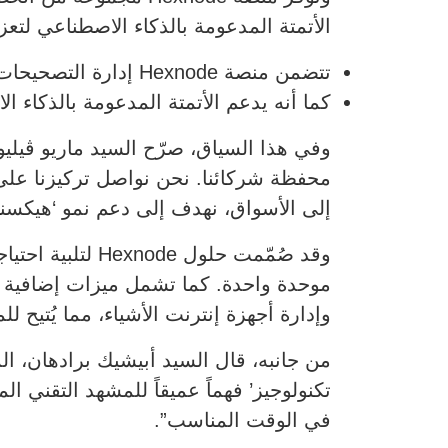
الأتمتة المدعومة بالذكاء الاصطناعي لتعزي
تتضمن منصة Hexnode إدارة التصحيحات والمراقبة عن بعد وإدارة التطبيقات.
كما أنه يدعم الأتمتة المدعومة بالذكاء ا
وفي هذا السياق، صرّح السيد ماريو ڤيليوف
محفظة شركائنا. نحن نواصل تركيزنا على
إلى الأسواق، نهدف إلى دعم نمو ‘هيكسن
وقد صُمّمت حلو
وإدارة أجهزة إنترنت الأشياء، مما يُتي
من جانبه، قال السيد أبيشيك برادهان، ا
تكنولوجيز’ فهماً عميقاً للمشهد التقني 
في الوقت المناسب”.