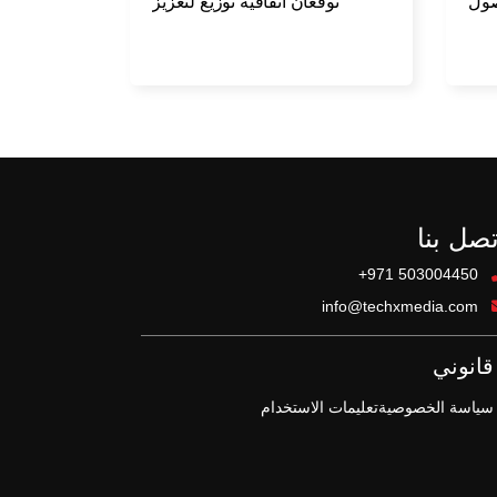
صول
توقعان اتفاقية توزيع لتعزيز
حدث
استخبارات التهديدات السيبرانية
كاء
في منطقة META
اعي
تصل بنا
+971 503004450
info@techxmedia.com
قانوني
سياسة الخصوصية
تعليمات الاستخدام