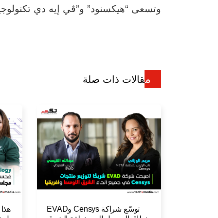
وتسعى “هيكسنود” و”ڤي إيه دي تكنولوجيز
مقالات ذات صلة
توسّع شراكة Censys وEVAD
هذا 