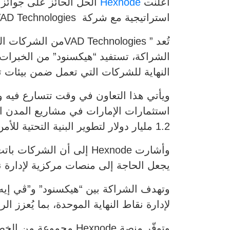
أعلنت
Hexnode
استراتيجية مع شركة VAD Technologies
تُعد ” chnologies
الشراكة، تستفيد “هيكسنود” من الخبرات ا
النهاية للشركات التي تعمل ضمن بيئات ت
ويأتي هذا التعاون في وقت تتسارع فيه وت
استثمارات الإمارات في مشاريع المدن ا
1.2 مليار دولار لتطوير البنية التحتية للأمن السيبراني.
وأشارت Hexnode إلى أن ا
يجعل الحاجة إلى منصات مركزية لإدارة ن
وتهدف الشراكة بين “هيكسنود” و”ڤي إيه 
لإدارة نقاط النهاية الموحدة، بما يُعزز ا
وتوفّر منصة Hexnode 