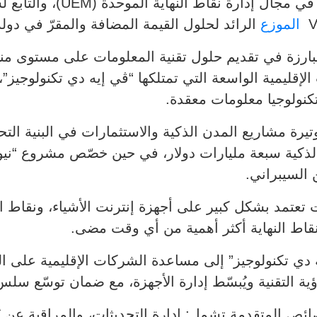
الحل الحائز على جوائز في
الموزع
الرائد لحلول القيمة المضافة والمقرّ في دولة 
VAD Teمن الشركات البارزة في تقديم حلول تقنية المعلومات على
لإقليمية الواسعة التي تمتلكها “ڤي إيه دي تكنولوجيز”
كنولوجيا معلومات معقدة.
يرة مشاريع المدن الذكية والاستثمارات في البنية الت
لذكية سبعة مليارات دولار، في حين خصّص مشروع “نيوم
لشركات باتت تعتمد بشكل كبير على أجهزة إنترنت الأشياء، ونق
قاط النهاية أكثر أهمية من أي وقت مضى.
دي تكنولوجيز” إلى مساعدة الشركات الإقليمية على الت
لرؤية التقنية ويُبسّط إدارة الأجهزة، مع ضمان توسّع سل
مجموعة من الخصائص المتقدمة تشمل: إدارة التحديثات، والمراقبة 