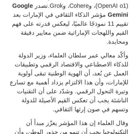
(OpenAI o1)، وCohere، وGrok.تصدر
Google
Gemini
مؤشر الذكاء الثقافي في الإمارات بعد
تقييم 11 نموذجًا عالميًا، ليعكس قدرته على فهم
القيم واللهجات الإماراتية ضمن معايير دقيقة
ومحايدة.
وأكّد معالي عمر سلطان العلماء، وزير الدولة
للذكاء الاصطناعي والاقتصاد الرقمي وتطبيقات
العمل عن بُعد، أن الهوية الوطنية تبقى أولوية
للإمارات، وأن هذا الالتزام يزداد أهمية مع تسارع
وتيرة التحول الرقمي. وشدّد على أن التقنيات
الناشئة يجب أن تعكس القيم الأصيلة للدولة
وتسهم في صون إرثها الثقافي.
وقال العلماء إن هذا المؤشر يعزّز مبدأ أن
التكنولوجيا يجب أن تنمو من جذور الوطن، وأن