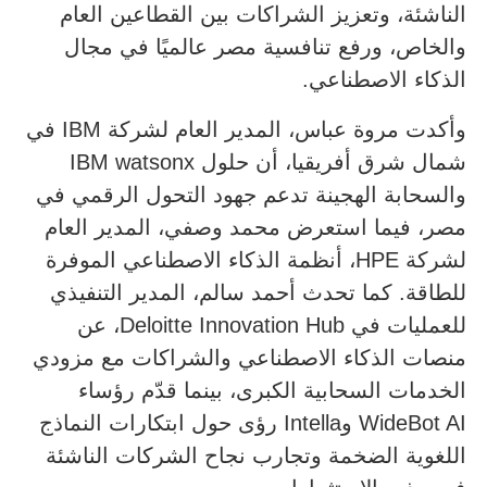
الناشئة، وتعزيز الشراكات بين القطاعين العام
والخاص، ورفع تنافسية مصر عالميًا في مجال
الذكاء الاصطناعي.
وأكدت مروة عباس، المدير العام لشركة IBM في
شمال شرق أفريقيا، أن حلول IBM watsonx
والسحابة الهجينة تدعم جهود التحول الرقمي في
مصر، فيما استعرض محمد وصفي، المدير العام
لشركة HPE، أنظمة الذكاء الاصطناعي الموفرة
للطاقة. كما تحدث أحمد سالم، المدير التنفيذي
للعمليات في Deloitte Innovation Hub، عن
منصات الذكاء الاصطناعي والشراكات مع مزودي
الخدمات السحابية الكبرى، بينما قدّم رؤساء
WideBot AI وIntella رؤى حول ابتكارات النماذج
اللغوية الضخمة وتجارب نجاح الشركات الناشئة