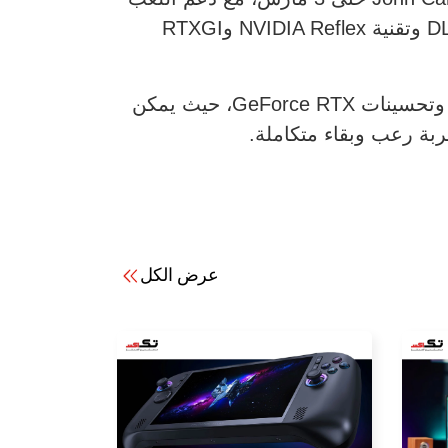
التعاوني وتحسينات DLSS 4. كما يستفيد تحديث Shrouded Sky للعبة ARC Raiders من DLSS 4 وتقنية NVIDIA Reflex وRTXGI
وتضع Resident Evil Requiem معياراً مرتفعاً لألعاب الحاسوب الشخصي بفضل تقنيات DLSS 4 وتحسينات GeForce RTX، حيث يمكن
بة رعب وبقاء متكاملة.
عرض الكل