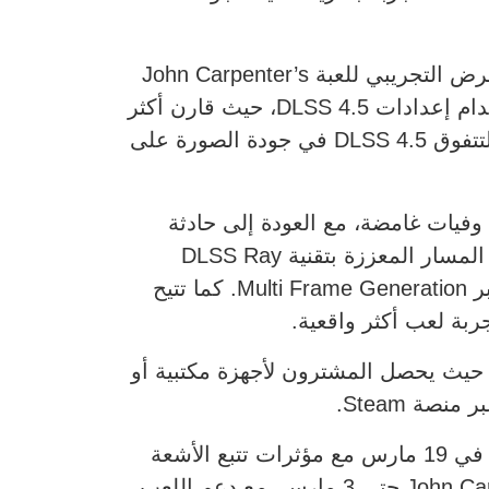
كما أصبح بالإمكان تطبيق تقنية DLSS 4.5 Super Resolution على عدد من الألعاب، من بينها العرض التجريبي للعبة John Carpenter’s
باستخدام إعدادات DLSS 4.5، حيث قارن أكثر
من 6,000 مشارك بين DLSS 4.5 وتقنيات منافسة وتقنية التنعيم الأصلية Native Anti-Aliasing، لتتفوق DLSS 4.5 في جودة الصورة على
في سلسلة وفيات غامضة، مع العودة إلى حادثة
مدينة راكون الشهيرة عام 1998. وعلى أجهزة GeForce RTX، يمكن للاعبين تفعيل مؤثرات تتبع المسار المعززة بتقنية DLSS Ray
Reconstruction، فيما يمكن لمستخدمي سلسلة RTX 50 زيادة معدلات الإطارات بشكل أكبر عبر Multi Frame Generation. كما تتيح
ربة لعب أكثر واقعية.
Resident Evil Requiem GeForce RTX 50 Series Bundl حتى 16 مارس، حيث يحصل المشترون لأجهزة مكتبية أو
كما تدعم ألعاب مرتقبة أخرى تقنيات DLSS 4 وRTX. ومن المقرر إطلاق لعبة Crimson Desert في 19 مارس مع مؤثرات تتبع الأشعة
وميزة Multi Frame Generation، بينما يتاح العرض التجريبي للعبة John Carpenter’s Toxic Commando حتى 3 مارس، مع دعم اللعب