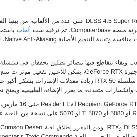
ألعاب
Resident Evil Re تجربة رعب وبقاء تتقاطع فيها مصائر بطلين يحققان 
انكسارات متعددة، ما يعزز الإضاءة الطبيعية ويمنح تج
ويتوافر حالياً عرض e