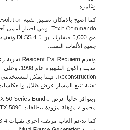
وغامرة.
Toxic Commando. وفي اختبار أعمى أجرته منصة Computerbase، تم ترقية ست
جميع الألعاب الست.
وتقدم quiem
تقنية تتبع المسار عرض ظلال وانعكاسات و
محمولة مؤهلة مزودة ببطاقات RTX 5090 أو 5080 أو 5070 Ti أو 5070 على نسخة من اللعبة عبر منصة Steam.