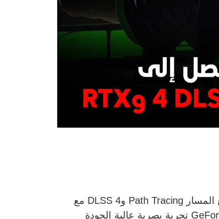
هذا الأسبوع على الحاسوب الشخصي، مع دعم تقنيات تتبع المسار Path Tracing وDLSS 4 مع
ميزة Multi Frame Generation، إلى جانب DLSS Ray Reconstruction، ما يمنح لاعبي GeForce RTX تجربة بصرية عالية الجودة