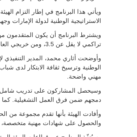
ويأتي هذا البرنامج في إطار التزام الهيئ
الاستراتيجية الوطنية لدولة الإمارات و
ويشترط البرنامج أن يكون المتقدمون من 
تراكمي لا يقل عن 3.5، ومن خريجي العامين الماضيين، إضافةً إلى اجتياز المقابلات الشخصية.
وأوضحت أثاري محمد، المدير التنفيذي لإدار
الوطنية وترسيخ ثقافة الابتكار لدى شباب
مهني واضحة.
وسيحصل المشاركون على تدريب شامل يتضم
دمجهم ضمن فرق العمل التشغيلية. كما س
وأفادت الهيئة بأنها تقدم مجموعة من الح
والحصول على شهادات مهنية متخصصة، وال
وسيُنفّذ البرنامج عبر قطاعات الهيئة ال