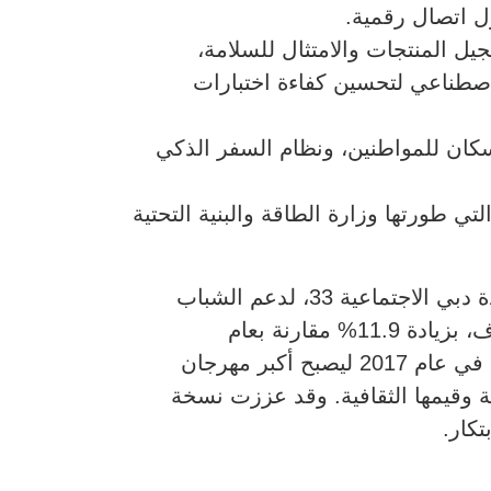
ل المنتجات والامتثال للسلامة،
لاصطناعي لتحسين كفاءة اختبارات
سكان للمواطنين، ونظام السفر الذكي
 طورتها وزارة الطاقة والبنية التحتية
أفضل ابتكار اجتماعي مؤثر – فازت بها مبادرة “أعراس دبي” لهيئة تنمية المجتمع، كجزء من أجندة دبي الاجتماعية 33، لدعم الشباب
الإماراتي في تكاليف الزواج. وبحلول نهاية عام 2024، ساهمت المبادرة في إقامة 344 حفل زفاف، بزيادة 11.9% مقارنة بعام
2023.انطلق “الإمارات تبتكر” لأول مرة عام 2015 تحت اسم “أسبوع الإمارات للابتكار”، ثم توسع في عام 2017 ليصبح أكبر مهرجان
مة وقيمها الثقافية. وقد عززت نسخة