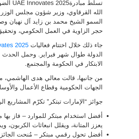
تسلط م
الله القرقاوي، وزير شؤون مجلس الوزراء
السمو الشيخ محمد بن زايد آل نهيان و
حجر الزاوية في العمل الحكومي، وتحقيق
جاء ذلك خلال اختتام فعاليات
vates 2025
الابتكار في الحكومة والمجتمع.
من جانبها، قالت معالي هدى الهاشمي، مس
الجهات الحكومية وقطاع الأعمال والأوساط
جوائز “الإمارات تبتكر” تكرّم المشاريع 
أفضل استخدام مبتكر للموارد – فاز بها م
يعزز المتانة، ويقلل انبعاثات الكربون، وي
أفضل تحول رقمي مبتكر – مُنحت الجائزة ل