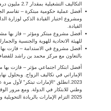
التكاليف التشغيلية بمقدار 2.7 مليون درهم لكل محطة، ويستبدل آلاف المكونات الكهربائية بحلول اتصال رقمية.
أفضل عملية حكومية مبتكرة – تقاسم الجا
ومشروع اختبار القيادة الذكي لوزارة ال
القيادة.
أفضل مشروع مبتكر ومؤثر – فاز بها مشرو
للهيئة الاتحادية للهوية والجنسية والجما
أفضل مشروع في الاستدامة – فازت بها من
بالتعاون مع مركز محمد بن راشد للفضاء، 
وطني للابتكار في الدولة. ومع مرور الوقت
2025 التزام الإمارات بالريادة التحويلية والسياسات المستقبلية، لترسخ مكانتها كمركز عالمي للابتكار.