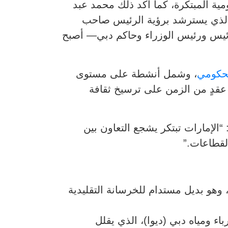
ارسات الحكومية المبتكرة، كما أكد ذلك محمد عبد
 —الذي يسترشد برؤية الرئيس صاحب
رئيس ورئيس الوزراء وحاكم دبي— أصبح
حكومي
، وشمل أنشطة على مستوى
 أين تكمن قوتك؟”، ليؤكد مرور عقدٍ من الزمن على ترسيخ ثقافة
لإمارات تبتكر يشجع التعاون بين
لقطاعات.”
 وهو بديل مستدام للخرسانة التقليدية
ء ومياه دبي (ديوا)، الذي يقلل