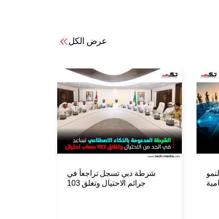
عرض الكل
نمو
شرطة دبي تسجل تراجعاً في
مية
جرائم الاحتيال وتغلق 103
حسابات احتيالية