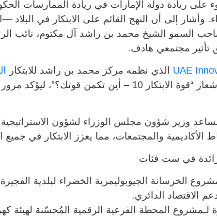
بادرةUAE Innovates 2025 الضوء على ريادة دولة الإمارات في ريادة المم
. وأشار إلى أن النهج القائم على الابتكار في البلاد
صاحب السمو الشيخ محمد بن راشد آل مكتوم، نائب ال
 تأثير مجتمعي هادف.
UAE Inno
الذي نظمه مركز محمد بن راشد للابتكار
ال
الدولة طوال شهر فبراير. وحمل الحدث شعار “قوة الابتكار 10 –
اعد وزير شؤون مجلس الوزراء لشؤون الاستراتيجية: “ا
 الأكاديمية والمجتمعات، مما يعزز الابتكار في جميع ا
الرائدة في ست فئات
شروع الخرسانة الجيوبوليمرية الخضراء لبلدية الفجيرة،
دعم الاقتصاد الدائري.
ـمشروع المحطة الفرعية الرقمية المُحسّنة لهيئة كهربا