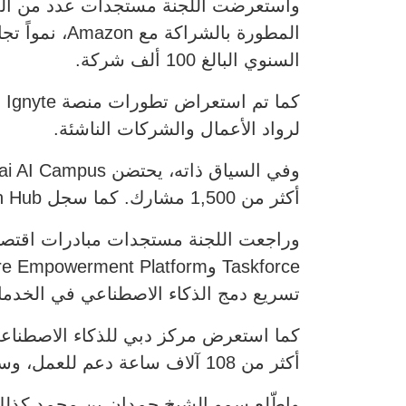
واستعرضت اللجنة مستجدات عدد من المش
السنوي البالغ 100 ألف شركة.
لرواد الأعمال والشركات الناشئة.
أكثر من 1,500 مشارك. كما سجل Dubai PropTech Hub نمواً بنسبة 118% في عدد الشركات خلال عام واحد.
تسريع دمج الذكاء الاصطناعي في الخدمات
كما استعرض مركز دبي للذكاء الاصطناعي
أكثر من 108 آلاف ساعة دعم للعمل، وساعد المؤسسات على قياس الأثر الاقتصادي والتشغيلي لمشروعات الذكاء الاصطناعي.