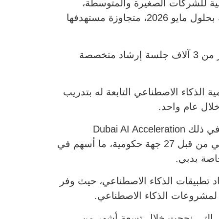
ية للشركات الصغيرة والمتوسطة،
المطورة بالشراكة مع Amazon، نمواً تجاوز ثلاثة أضعاف، ووصلت إلى أكثر من 105 آلاف شركة بحلول مايو 2026، متجاوزة مستهدفها
كما تم استعراض تطورات منصة Ignyte التي تخدم حالياً أكثر من 36 ألف مستخدم، وقدمت أكثر من 3 آلاف جلسة إرشاد متخصصة
صصة، فيما قام عبر أكاديمية الذكاء الاصطناعي التابعة له بتدريب
وراجعت اللجنة مستجدات مبادرات اقتصاد الذكاء الاصطناعي وبرامج البنية التحتية الرقمية، بما في ذلك Dubai AI Acceleration
Taskforce وAI Infrastructure Empowerment Platform، التي تم تبنيها منذ إطلاقها العام الماضي من قبل 27 جهة حكومية، ما أسهم في
اصة بدبي.
د تطبيقات الذكاء الاصطناعي، حيث وفر
واطّلع سمو الشيخ حمدان بن محمد كذلك على التقدم المحرز في مبادرة Dubai Founders HQ، التي نجحت خلال تسعة أشهر من