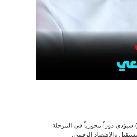
لوكيلي (Agentic AI) سيؤدي دوراً محورياً في المرحلة
مستقبل والاقتصاد الرقمي.