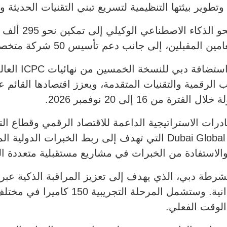
تطوير بيئتها التنظيمية لتسريع تبني التقنيات الحديثة 
لى جانب دعم تأسيس 50 شركة متخصصة في هذا المجال.
كما اعتمد سمو ا
ب الرقمية والتقنيات المتقدمة، ويعزز اقتصادها القائ
درات الاستراتيجية الداعمة للاقتصاد الرقمي وقطاع ال
العالمية، من بينها منصة Dubai Global Talent Network التي تهدف إل
 والاستفادة من الخبرات في مشاريع مستقبلية متعددة ا
لشرطة دبي، الذي يهدف إلى تعزيز المراقبة الذكية عبر
الأمنية والرصد والتحليل والاستجابة الميدان
 الوقت الفعلي.